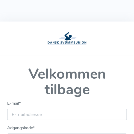
Velkommen
tilbage
E-mail
*
Adgangskode
*